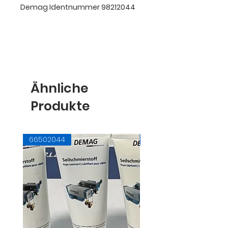
Demag Identnummer 98212044
Ähnliche
Produkte
66502044
71728145