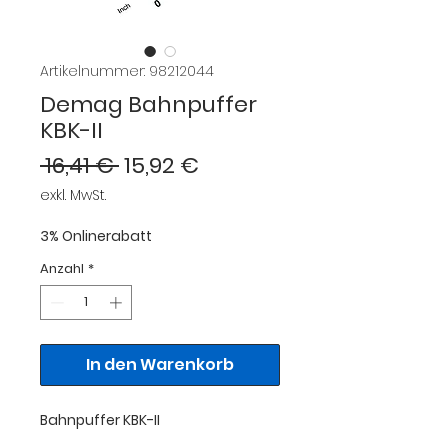
Artikelnummer: 98212044
Demag Bahnpuffer
KBK-II
Standardpreis
Sale-
 16,41 € 
15,92 €
Preis
exkl. MwSt.
3% Onlinerabatt
Anzahl
*
In den Warenkorb
Bahnpuffer KBK-II