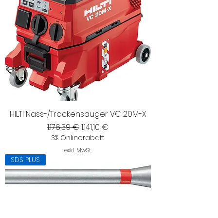
HILTI Nass-/Trockensauger VC 20M-X
Standardpreis
Sale-Preis
1.176,39 €
1.141,10 €
3% Onlinerabatt
exkl. MwSt.
SDS PLUS