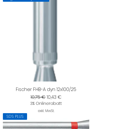
Fischer FHB-A dyn 12x100/25
Standardpreis
Sale-Preis
10,75 €
10,43 €
3% Onlinerabatt
exkl. MwSt.
SDS PLUS