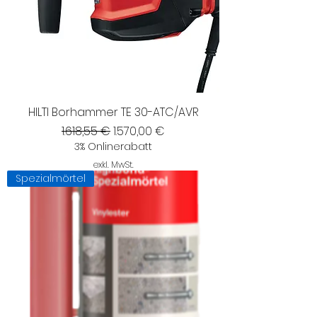
HILTI Borhammer TE 30-ATC/AVR
Standardpreis
Sale-Preis
1.618,55 €
1.570,00 €
3% Onlinerabatt
exkl. MwSt.
Spezialmörtel