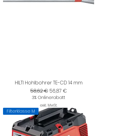
HILTI Hohlbohrer TE-CD 14 mm
Standardpreis
Sale-Preis
58,62 €
56,87 €
3% Onlinerabatt
exkl. MwSt.
Filterklasse M