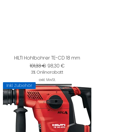
HILTI Hohlbohrer TE-CD 18 mm
Standardpreis
Sale-Preis
101,33 €
98,30 €
3% Onlinerabatt
exkl. MwSt.
Inkl. Zubehör