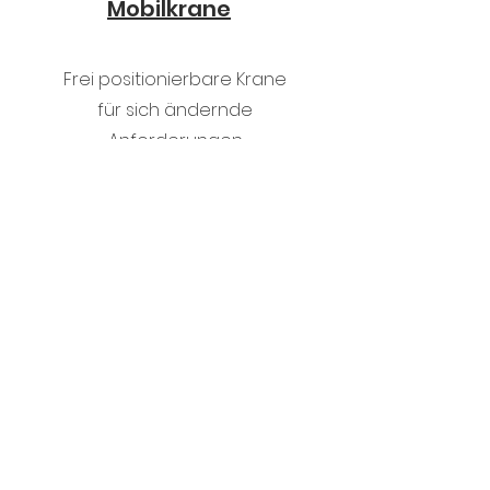
Mobilkrane
Frei positionierbare Krane
für sich ändernde
Anforderungen
Elektro Seilzüge
Standard Seilzüge und Zubehör