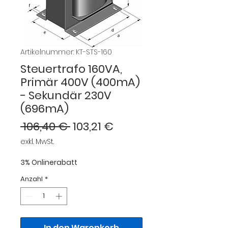
Artikelnummer: KT-STS-160
Steuertrafo 160VA,
Primär 400V (400mA)
- Sekundär 230V
(696mA)
Standardpreis
Sale-
 106,40 € 
103,21 €
Preis
exkl. MwSt.
3% Onlinerabatt
Anzahl
*
In den Warenkorb