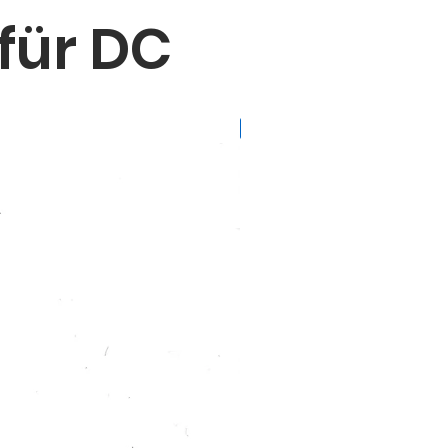
für DC
für DC ab Bj. 2018