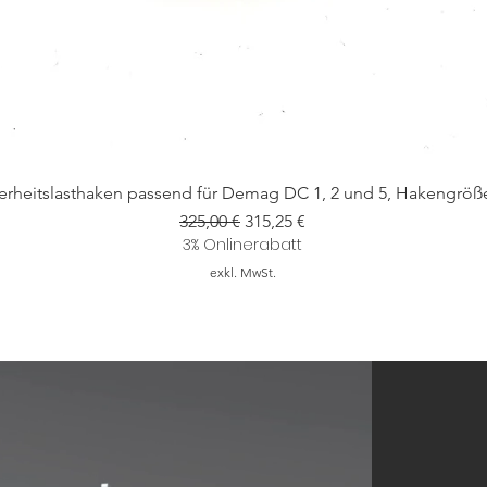
erheitslasthaken passend für Demag DC 1, 2 und 5, Hakengröß
Standardpreis
Sale-Preis
325,00 €
315,25 €
3% Onlinerabatt
exkl. MwSt.