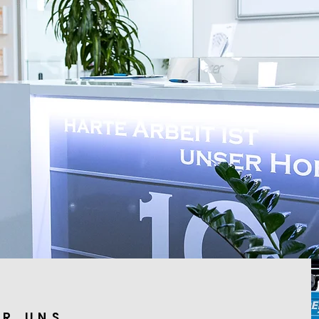
ER UN
S