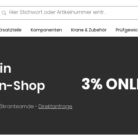
Ersatzteile
Komponenten
Krane & Zubehör
Prüfgewic
in
3% ONL
an-Shop
op@kranteam.de -
Direktanfrage