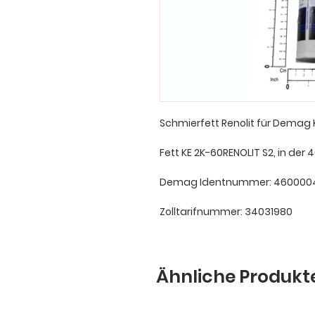
Schmierfett Renolit für Demag 
Fett KE 2K-60RENOLIT S2, in der 
Demag Identnummer: 460000
Zolltarifnummer: 34031980
Ähnliche Produkt