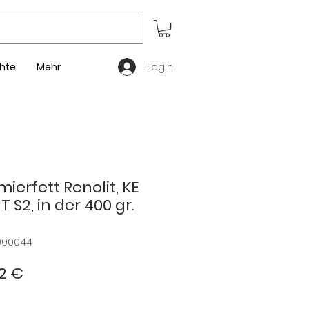
Login
hte
Mehr
erfett Renolit, KE
 S2, in der 400 gr.
000044
dardpreis
Sale-
2 €
Preis