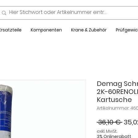
Ersatzteile
Komponenten
Krane & Zubehör
Prüfgewic
Demag Schmi
2K-60RENOLIT
Kartusche
Artikelnummer: 46
Stan
 36,10 € 
35,0
exkl. MwSt.
3% Onlinerabatt