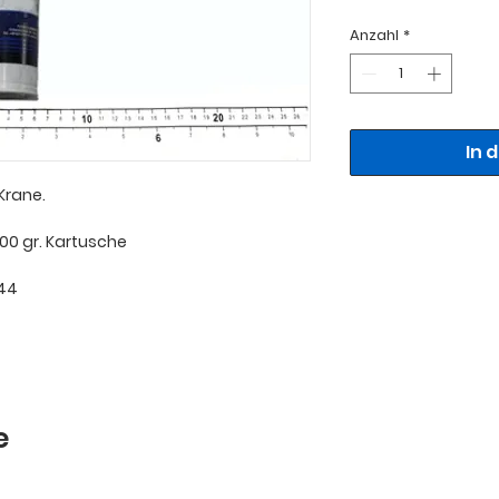
Anzahl
*
In 
Krane.
400 gr. Kartusche
44
e