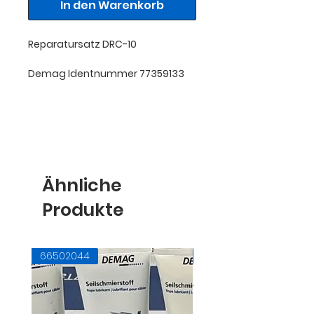
In den Warenkorb
Reparatursatz DRC-10
Demag Identnummer 77359133
Ähnliche
Produkte
66502044
71728145