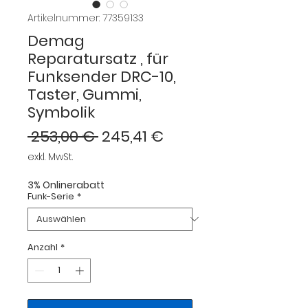
Artikelnummer: 77359133
Demag
Reparatursatz , für
Funksender DRC-10,
Taster, Gummi,
Symbolik
Standardpreis
Sale-
 253,00 € 
245,41 €
Preis
exkl. MwSt.
3% Onlinerabatt
Funk-Serie
*
Anzahl
*