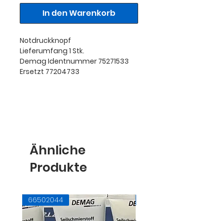
In den Warenkorb
Notdruckknopf
Lieferumfang 1 Stk.
Demag Identnummer 75271533
Ersetzt 77204733
Ähnliche
Produkte
66502044
71728145