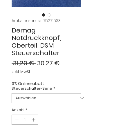
Artikelnummer: 75271533
Demag
Notdruckknopf,
Oberteil, DSM
Steuerschalter
Standardpreis
Sale-
 31,20 € 
30,27 €
Preis
exkl. MwSt.
3% Onlinerabatt
Steuerschalter-Serie
*
Anzahl
*