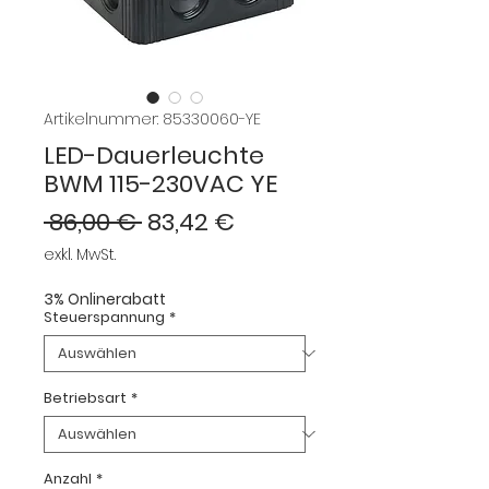
Artikelnummer: 85330060-YE
LED-Dauerleuchte
BWM 115-230VAC YE
Standardpreis
Sale-
 86,00 € 
83,42 €
Preis
exkl. MwSt.
3% Onlinerabatt
Steuerspannung
*
Betriebsart
*
Anzahl
*