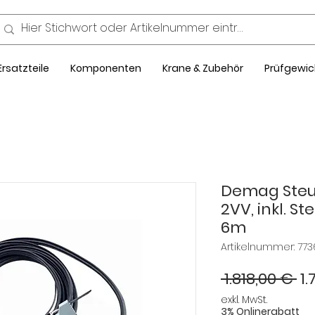
Ersatzteile
Komponenten
Krane & Zubehör
Prüfgewic
Demag Steu
2VV, inkl. S
6m
Artikelnummer: 773
St
 1.818,00 € 
1.
exkl. MwSt.
3% Onlinerabatt