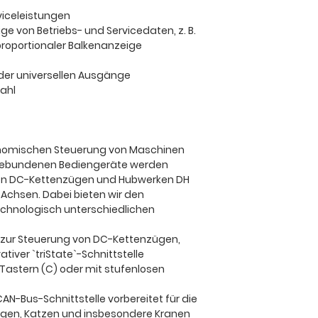
rviceleistungen
ige von Betriebs- und Servicedaten, z. B.
proportionaler Balkenanzeige
der universellen Ausgänge
ahl
gonomischen Steuerung von Maschinen
sgebundenen Bediengeräte werden
 von DC-Kettenzügen und Hubwerken DH
 Achsen. Dabei bieten wir den
technologisch unterschiedlichen
r zur Steuerung von DC-Kettenzügen,
tiver `triState`-Schnittstelle
 Tastern (C) oder mit stufenlosen
CAN-Bus-Schnittstelle vorbereitet für die
ügen, Katzen und insbesondere Kranen