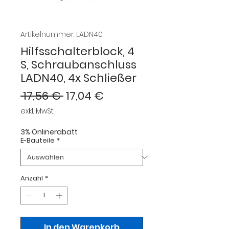
Artikelnummer: LADN40
Hilfsschalterblock, 4
S, Schraubanschluss
LADN40, 4x Schließer
Standardpreis
Sale-
 17,56 € 
17,04 €
Preis
exkl. MwSt.
3% Onlinerabatt
E-Bauteile
*
Anzahl
*
In den Warenkorb