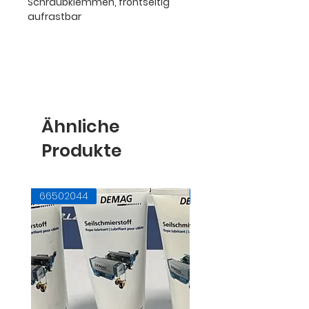
Schraubklemmen, frontseitig
aufrastbar
Ähnliche
Produkte
66502044
71728145