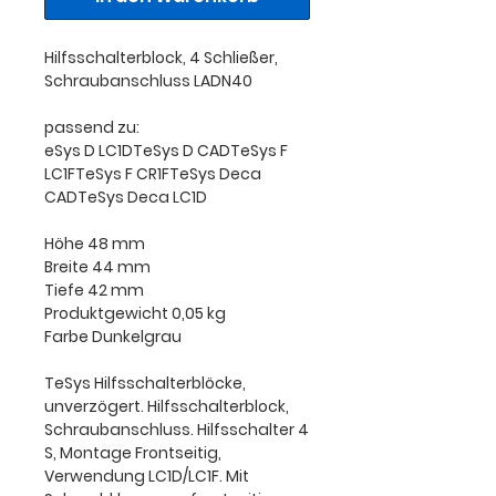
Hilfsschalterblock, 4 Schließer,
Schraubanschluss LADN40
passend zu:
eSys D LC1DTeSys D CADTeSys F
LC1FTeSys F CR1FTeSys Deca
CADTeSys Deca LC1D
Höhe 48 mm
Breite 44 mm
Tiefe 42 mm
Produktgewicht 0,05 kg
Farbe Dunkelgrau
TeSys Hilfsschalterblöcke,
unverzögert. Hilfsschalterblock,
Schraubanschluss. Hilfsschalter 4
S, Montage Frontseitig,
Verwendung LC1D/LC1F. Mit