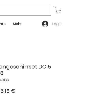
Login
hte
Mehr
ngeschirrset DC 5
18
40133
andardpreis
Sale-
5,18 €
Preis