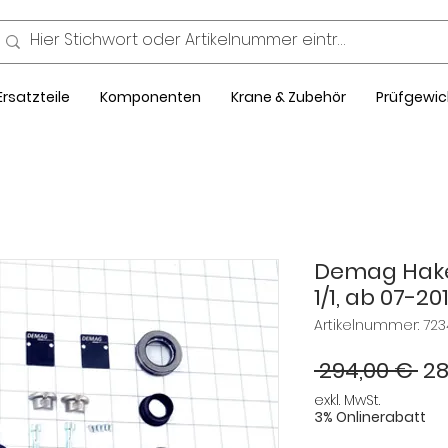
Ersatzteile
Komponenten
Krane & Zubehör
Prüfgewic
Demag Hake
1/1, ab 07-20
Artikelnummer: 723
St
 294,00 € 
28
exkl. MwSt.
3% Onlinerabatt