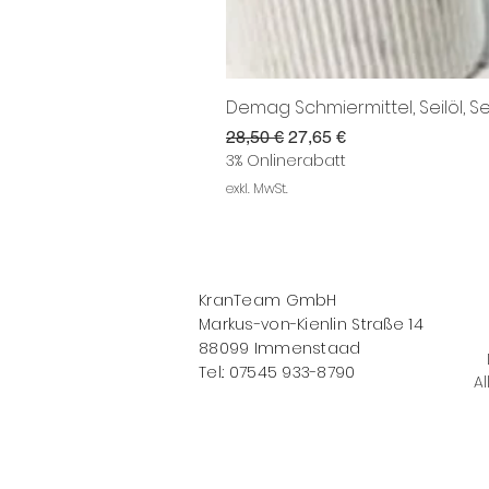
Demag Schmiermittel, Seilöl, Se
Standardpreis
Sale-Preis
28,50 €
27,65 €
3% Onlinerabatt
exkl. MwSt.
KranTeam GmbH
Markus-von-Kienlin Straße 14
88099 Immenstaad
Tel.: 07545 933-8790
Al