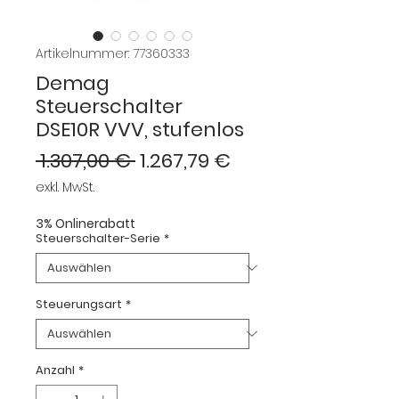
Artikelnummer: 77360333
Demag
Steuerschalter
DSE10R VVV, stufenlos
Standardpreis
Sale-
 1.307,00 € 
1.267,79 €
Preis
exkl. MwSt.
3% Onlinerabatt
Steuerschalter-Serie
*
Steuerungsart
*
Anzahl
*