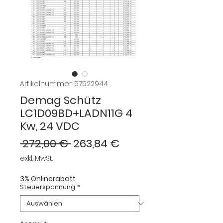
Artikelnummer: 57522944
Demag Schütz
LC1D09BD+LADN11G 4
Kw, 24 VDC
Standardpreis
Sale-
 272,00 € 
263,84 €
Preis
exkl. MwSt.
3% Onlinerabatt
Steuerspannung
*