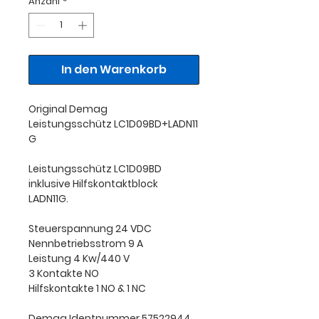
Anzahl
*
In den Warenkorb
Original Demag
Leistungsschütz LC1D09BD+LADN11
G
Leistungsschütz LC1D09BD
inklusive Hilfskontaktblock
LADN11G.
Steuerspannung 24 VDC
Nennbetriebsstrom 9 A
Leistung 4 Kw/440 V
3 Kontakte NO
Hilfskontakte 1 NO & 1 NC
Demag Identnummer 57522944