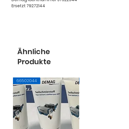
Ersetzt 79272144
Ähnliche
Produkte
66502044
71728145