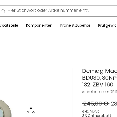
Ersatzteile
Komponenten
Krane & Zubehör
Prüfgewic
Demag Magn
BD030, 30Nm
132, ZBV 160
Artikelnummer: 751
St
 245,00 € 
23
exkl. MwSt.
3% Onlinerabatt