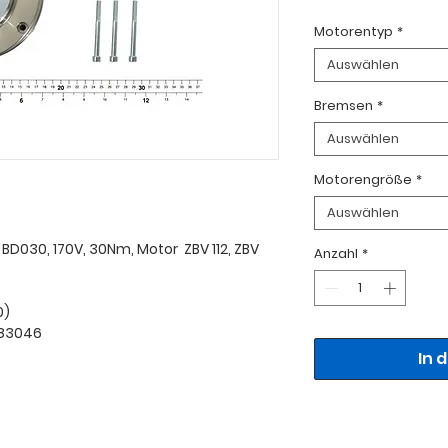
Motorentyp
*
Auswählen
Bremsen
*
Auswählen
Motorengröße
*
Auswählen
030, 170V, 30Nm, Motor ZBV 112, ZBV
Anzahl
*
0)
183046
In 