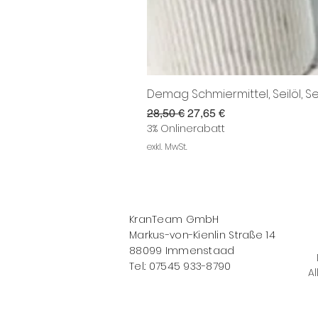
Demag Schmiermittel, Seilöl, Se
Standardpreis
Sale-Preis
28,50 €
27,65 €
3% Onlinerabatt
exkl. MwSt.
KranTeam GmbH
Markus-von-Kienlin Straße 14
88099 Immenstaad
Tel.: 07545 933-8790
Al