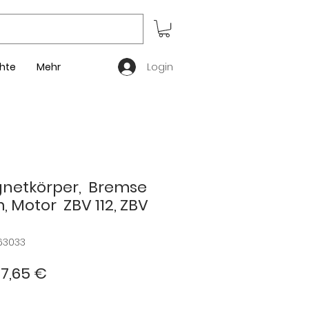
Login
hte
Mehr
etkörper, Bremse
, Motor ZBV 112, ZBV
63033
andardpreis
Sale-
7,65 €
Preis