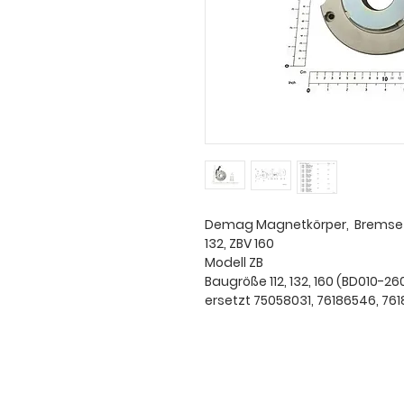
Demag Magnetkörper, Bremse BD
132, ZBV 160
Modell ZB
Baugröße 112, 132, 160 (BD010-26
ersetzt 75058031, 76186546, 76