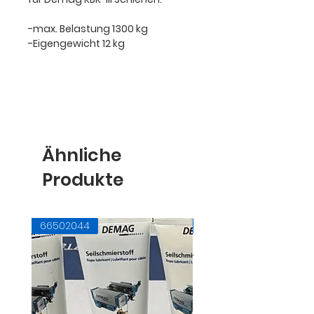
-max. Belastung 1300 kg
-Eigengewicht 12 kg
Ähnliche
Produkte
66502044
71728145