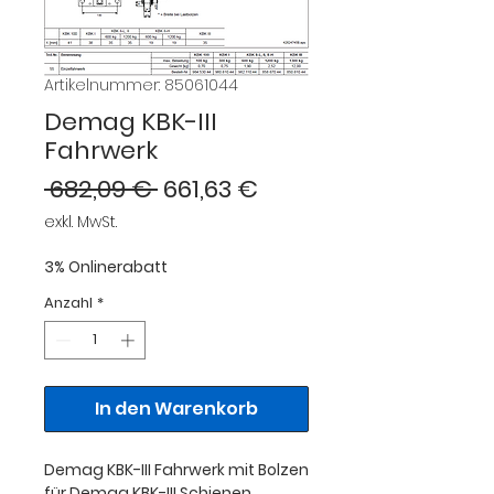
Artikelnummer: 85061044
Demag KBK-III
Fahrwerk
Standardpreis
Sale-
 682,09 € 
661,63 €
Preis
exkl. MwSt.
3% Onlinerabatt
Anzahl
*
In den Warenkorb
Demag KBK-III Fahrwerk mit Bolzen
für Demag KBK-III Schienen.