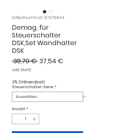
Artikelnummer: 87476844
Demag, für
Steuerschalter
DSK,Set Wandhalter
DSK
Standardpreis
Sale-
 38,70 € 
37,54 €
Preis
exkl. MwSt.
3% Onlinerabatt
Steuerschalter-Serie
*
Anzahl
*