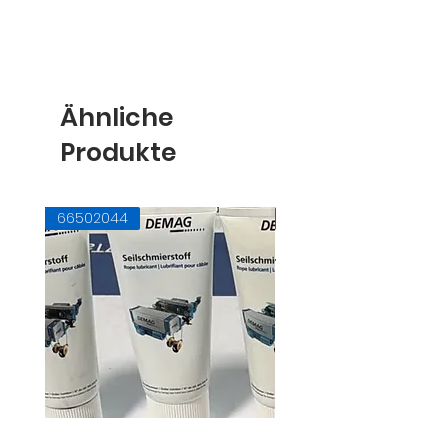
Ähnliche
Produkte
66502044
71728145