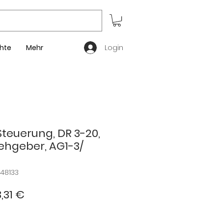
Login
hte
Mehr
teuerung, DR 3-20,
ehgeber, AG1-3/
848133
andardpreis
Sale-
3,31 €
Preis