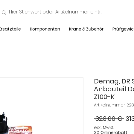
Ersatzteile
Komponenten
Krane & Zubehör
Prüfgewic
Demag, DR S
Anbauteil D
Z100-K
Artikelnummer: 22
St
 323,00 € 
31
exkl. MwSt.
3% Onlinerabatt