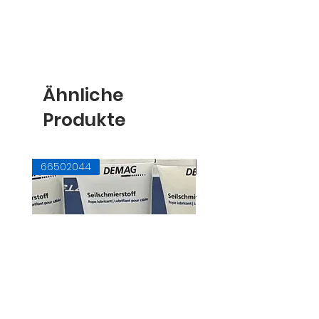
Ähnliche
Produkte
66502044
71728145