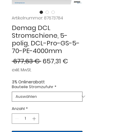
Artikelnummer: 87673784
Demag DCL
Stromschiene, 5-
polig, DCL-Pro-GS-5-
70-PE-4000mm
Standardpreis
Sale-
 677,63 € 
657,31 €
Preis
exkl. MwSt.
3% Onlinerabatt
Bauteile Stromzufuhr
*
Anzahl
*