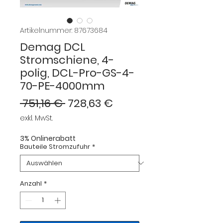
Artikelnummer: 87673684
Demag DCL
Stromschiene, 4-
polig, DCL-Pro-GS-4-
70-PE-4000mm
Standardpreis
Sale-
 751,16 € 
728,63 €
Preis
exkl. MwSt.
3% Onlinerabatt
Bauteile Stromzufuhr
*
Anzahl
*