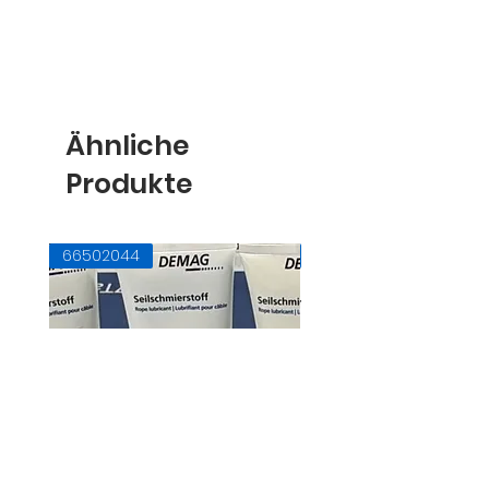
Ähnliche
Produkte
66502044
71728145