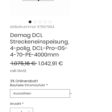
Artikelnummer: 87667984
Demag DCL
Streckeneinspeisung,
4-polig, DCL-Pro-GS-
4-70-PE-4000mm
Standardpreis
Sale-
 1.075,16 € 
1.042,91 €
Preis
exkl. MwSt.
3% Onlinerabatt
Bauteile Stromzufuhr
*
Anzahl
*