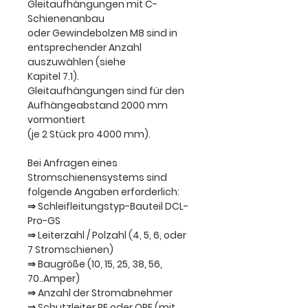
Gleitaufhängungen mit C-
Schienenanbau
oder Gewindebolzen M8 sind in
entsprechender Anzahl
auszuwählen (siehe
Kapitel 7.1).
Gleitaufhängungen sind für den
Aufhängeabstand 2000 mm
vormontiert
(je 2 Stück pro 4000 mm).
Bei Anfragen
eines
Stromschienensystems
sind
folgende Angaben erforderlich:
⇒ Schleifleitungstyp-Bauteil DCL-
Pro-GS
⇒ Leiterzahl / Polzahl (4, 5, 6, oder
7 Stromschienen)
⇒ Baugröße (10, 15, 25, 38, 56,
70..Amper)
⇒ Anzahl der Stromabnehmer
⇒ Schutzleiter PE oder OPE (mit