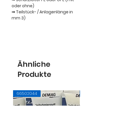
oder ohne)
⇒ Teilstück- / Anlagenlänge in
mm 3)
Ähnliche
Produkte
66502044
71728145