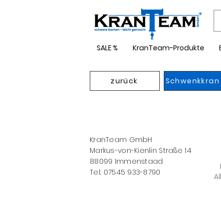
SALE %
KranTeam-Produkte
zurück
Schwenkkran
KranTeam GmbH
Markus-von-Kienlin Straße 14
88099 Immenstaad
Tel.: 07545 933-8790
Al