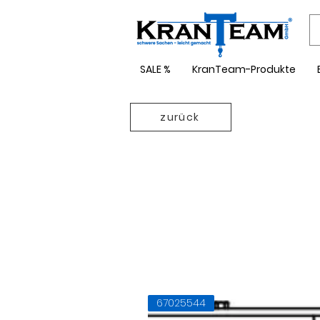
SALE %
KranTeam-Produkte
zurück
66502044
67025544