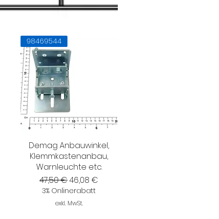
98469544
Demag Anbauwinkel,
Klemmkastenanbau,
Warnleuchte etc.
Standardpreis
Sale-Preis
47,50 €
46,08 €
3% Onlinerabatt
exkl. MwSt.