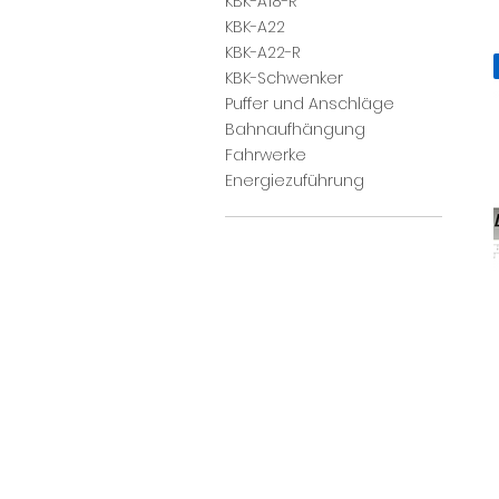
KBK-A18-R
KBK-A22
Dem
KBK-A22-R
KBK-Schwenker
Puffer und Anschläge
Bahnaufhängung
Fahrwerke
Energiezuführung
Dem