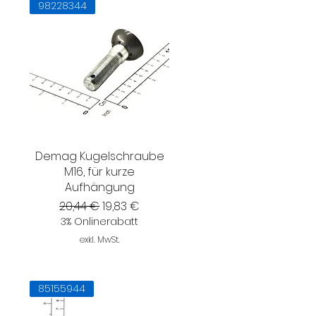
98228344
Demag Kugelschraube
M16, für kurze
Aufhängung
Standardpreis
Sale-Preis
20,44 €
19,83 €
3% Onlinerabatt
exkl. MwSt.
85155944