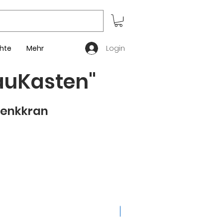
Login
hte
Mehr
auKasten"
enkkran
71728145
66961544