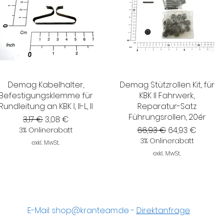
Demag Kabelhalter,
Demag Stützrollen Kit, für
Befestigungsklemme für
KBK II Fahrwerk,
Rundleitung an KBK I, II-L, II
Reparatur-Satz
Führungsrollen, 20ér
Standardpreis
Sale-Preis
3,17 €
3,08 €
Standardpreis
Sale-Preis
66,93 €
64,93 €
3% Onlinerabatt
3% Onlinerabatt
exkl. MwSt.
exkl. MwSt.
E-Mail:
shop@kranteam.de
-
Direktanfrage