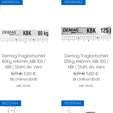
98086244
98086444
Demag Traglastschild
Demag Traglastschild
80Kg, H:40mm, KBK 100 /
125Kg, H:40mm, KBK 100 /
KBK I, Stahl, div. Vers
KBK I, Stahl, div. Vers
Standardpreis
Sale-Preis
Standardpreis
Sale-Preis
5,77 €
5,60 €
5,77 €
5,60 €
3% Onlinerabatt
3% Onlinerabatt
exkl. MwSt.
exkl. MwSt.
98212444
85139544