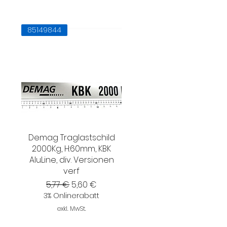
kran
Demag
85149844
kran
Demag
Demag Traglastschild
2000Kg, H:60mm, KBK
AluLine, div. Versionen
verf
Standardpreis
Sale-Preis
5,77 €
5,60 €
3% Onlinerabatt
exkl. MwSt.