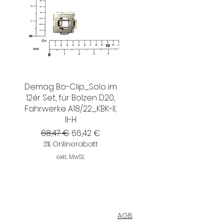
Demag Bo-Clip_Solo im
12ér Set, für Bolzen D20,
Fahrwerke A18/22_KBK-II,
II-H
Standardpreis
Sale-Preis
68,47 €
66,42 €
3% Onlinerabatt
exkl. MwSt.
AGB