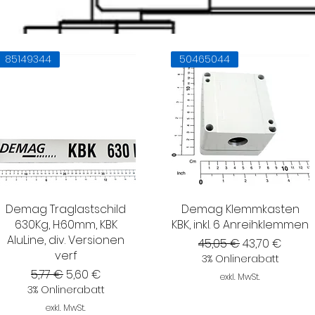
85149344
50465044
Demag Traglastschild
Demag Klemmkasten
630Kg, H:60mm, KBK
KBK, inkl. 6 Anreihklemmen
AluLine, div. Versionen
Standardpreis
Sale-Preis
45,05 €
43,70 €
verf
3% Onlinerabatt
Standardpreis
Sale-Preis
5,77 €
5,60 €
exkl. MwSt.
3% Onlinerabatt
exkl. MwSt.