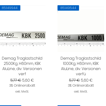
85149944
85149544
Demag Traglastschild
Demag Traglastschild
2500Kg, H:60mm, KBK
1000Kg, H:60mm, KBK
AluLine, div. Versionen
AluLine, div. Versionen
verf
verfü
Standardpreis
Sale-Preis
Standardpreis
Sale-Preis
5,77 €
5,60 €
5,77 €
5,60 €
3% Onlinerabatt
3% Onlinerabatt
exkl. MwSt.
exkl. MwSt.