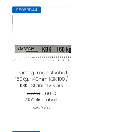
98086544
Demag Traglastschild
160Kg, H:40mm, KBK 100 /
KBK I, Stahl, div. Vers
Standardpreis
Sale-Preis
5,77 €
5,60 €
3% Onlinerabatt
exkl. MwSt.