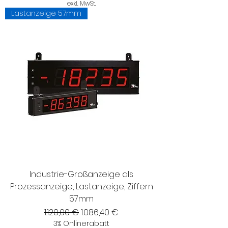
exkl. MwSt.
Lastanzeige 57mm
Industrie-Großanzeige als
Prozessanzeige, Lastanzeige, Ziffern
57mm
Standardpreis
Sale-Preis
1.120,00 €
1.086,40 €
3% Onlinerabatt