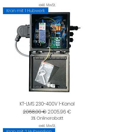
exkl. MwSt.
Kran mit 1 Hubwerk
KT-LMS 230-400V 1-Kanal
Standardpreis
Sale-Preis
2.068,00 €
2.005,96 €
3% Onlinerabatt
exkl. MwSt.
Kran mit 2 Hubwerken