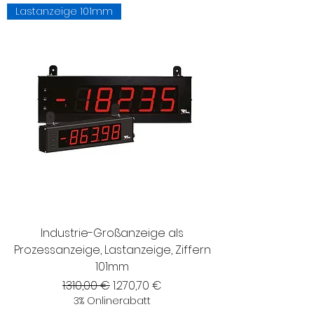
Lastanzeige 101mm
Industrie-Großanzeige als
Prozessanzeige, Lastanzeige, Ziffern
101mm
Standardpreis
Sale-Preis
1.310,00 €
1.270,70 €
3% Onlinerabatt