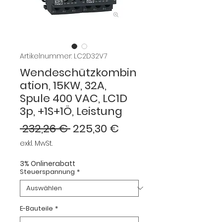
Artikelnummer: LC2D32V7
Wendeschützkombin
ation, 15KW, 32A,
Spule 400 VAC, LC1D
3p, +1S+1Ö, Leistung
Standardpreis
Sale-
 232,26 € 
225,30 €
Preis
exkl. MwSt.
3% Onlinerabatt
Steuerspannung
*
E-Bauteile
*