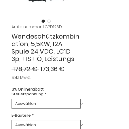
Artikelnummer: LC2D12BD
Wendeschützkombin
ation, 5,5KW, 12A,
Spule 24 VDC, LC1D
3p, +1S+1Ö, Leistungs
Standardpreis
Sale-
 178,72 € 
173,36 €
Preis
exkl. MwSt.
3% Onlinerabatt
Steuerspannung
*
E-Bauteile
*