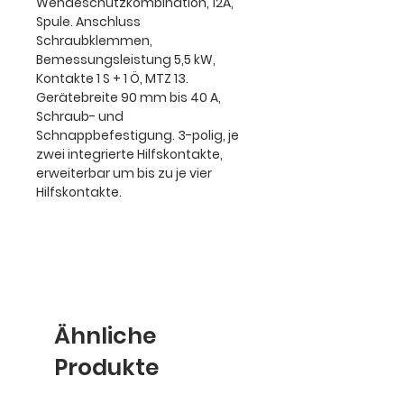
Wendeschützkombination, 12A,
Spule. Anschluss
Schraubklemmen,
Bemessungsleistung 5,5 kW,
Kontakte 1 S + 1 Ö, MTZ 13.
Gerätebreite 90 mm bis 40 A,
Schraub- und
Schnappbefestigung. 3-polig, je
zwei integrierte Hilfskontakte,
erweiterbar um bis zu je vier
Hilfskontakte.
Ähnliche
Produkte