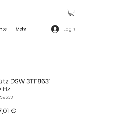
Login
hte
Mehr
tz DSW 3TF8631
0 Hz
559533
andardpreis
Sale-
7,01 €
Preis