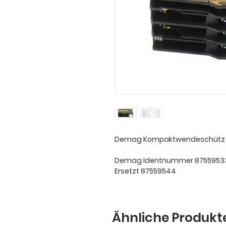
Demag Kompaktwendeschütz D
Demag Identnummer 8755953
Ersetzt 87559544
Ähnliche Produkt