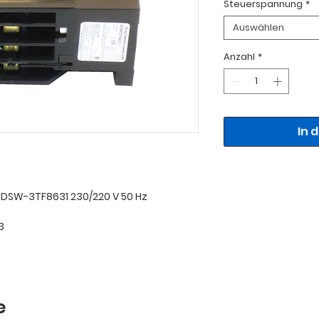
Steuerspannung
*
Auswählen
Anzahl
*
In 
SW-3TF8631 230/220 V 50 Hz
3
e