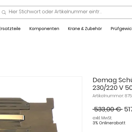
Ersatzteile
Komponenten
Krane & Zubehör
Prüfgewic
Demag Schü
230/220 V 5
Artikelnummer: 87
St
 533,00 € 
51
exkl. MwSt.
3% Onlinerabatt