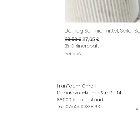
Demag Schmiermittel, Seilöl, Se
Standardpreis
Sale-Preis
28,50 €
27,65 €
3% Onlinerabatt
exkl. MwSt.
KranTeam GmbH
Markus-von-Kienlin Straße 14
88099 Immenstaad
Tel.: 07545 933-8790
Al