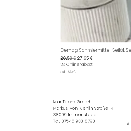
Demag Schmiermittel, Seilöl, Se
Standardpreis
Sale-Preis
28,50 €
27,65 €
3% Onlinerabatt
exkl. MwSt.
KranTeam GmbH
Markus-von-Kienlin Straße 14
88099 Immenstaad
Tel.: 07545 933-8790
Al