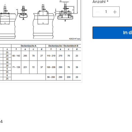
Anzahl
*
In 
44