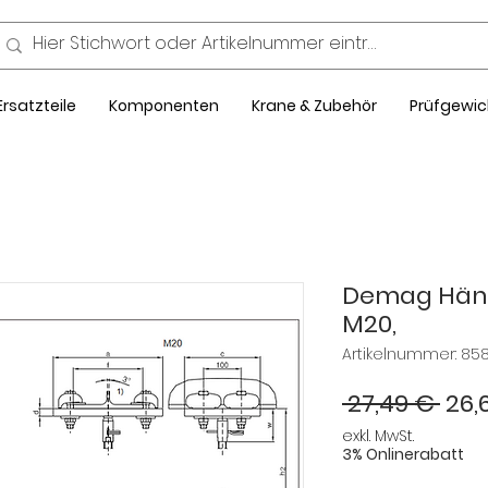
Ersatzteile
Komponenten
Krane & Zubehör
Prüfgewic
Demag Häng
M20,
Artikelnummer: 85
Sta
 27,49 € 
26,
exkl. MwSt.
3% Onlinerabatt