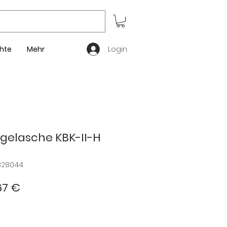
Login
hte
Mehr
elasche KBK-II-H
828044
ndardpreis
Sale-
67 €
Preis