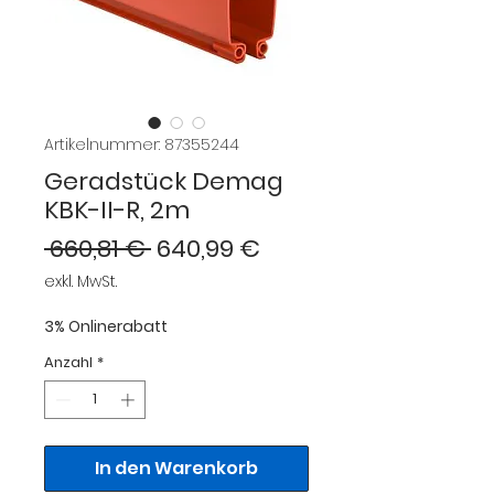
Artikelnummer: 87355244
Geradstück Demag
KBK-II-R, 2m
Standardpreis
Sale-
 660,81 € 
640,99 €
Preis
exkl. MwSt.
3% Onlinerabatt
Anzahl
*
In den Warenkorb