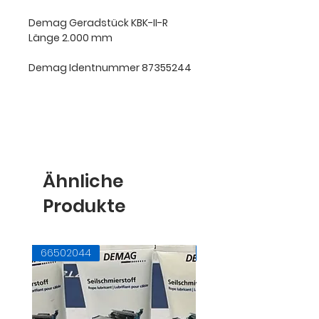
Demag Geradstück KBK-II-R
Länge 2.000 mm
Demag Identnummer 87355244
Ähnliche
Produkte
66502044
71728145