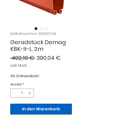
Artikelnummer: 98420244
Geradstück Demag
KBK-II-L, 2m
Standardpreis
Sale-
 402,10 € 
390,04 €
Preis
exkl. MwSt.
3% Onlinerabatt
Anzahl
*
In den Warenkorb