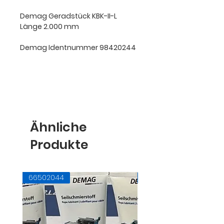
Demag Geradstück KBK-II-L
Länge 2.000 mm
Demag Identnummer 98420244
Ähnliche
Produkte
66502044
71728145