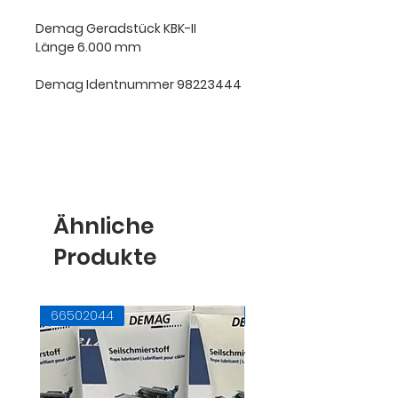
Demag Geradstück KBK-II
Länge 6.000 mm
Demag Identnummer 98223444
Ähnliche
Produkte
66502044
71728145