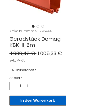
Artikelnummer: 98223444
Geradstück Demag
KBK-II, 6m
Standardpreis
Sale-
 1.036,42 € 
1.005,33 €
Preis
exkl. MwSt.
3% Onlinerabatt
Anzahl
*
In den Warenkorb