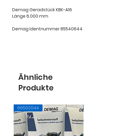
Demag Geradstück KBK-A16
Länge 6.000 mm
Demag Identnummer 85540644
Ähnliche
Produkte
66502044
71728145