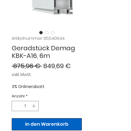
Artikelnummer: 85540644
Geradstück Demag
KBK-A16, 6m
Standardpreis
Sale-
 875,96 € 
849,69 €
Preis
exkl. MwSt.
3% Onlinerabatt
Anzahl
*
In den Warenkorb