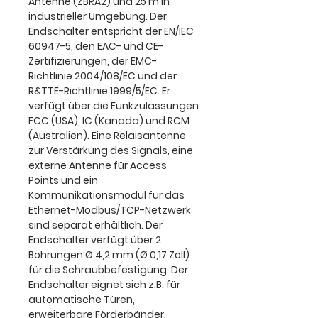
Antenne (ZBRA2) und 25 m in
industrieller Umgebung. Der
Endschalter entspricht der EN/IEC
60947-5, den EAC- und CE-
Zertifizierungen, der EMC-
Richtlinie 2004/108/EC und der
R&TTE-Richtlinie 1999/5/EC. Er
verfügt über die Funkzulassungen
FCC (USA), IC (Kanada) und RCM
(Australien). Eine Relaisantenne
zur Verstärkung des Signals, eine
externe Antenne für Access
Points und ein
Kommunikationsmodul für das
Ethernet-Modbus/TCP-Netzwerk
sind separat erhältlich. Der
Endschalter verfügt über 2
Bohrungen Ø 4,2 mm (Ø 0,17 Zoll)
für die Schraubbefestigung. Der
Endschalter eignet sich z.B. für
automatische Türen,
erweiterbare Förderbänder,