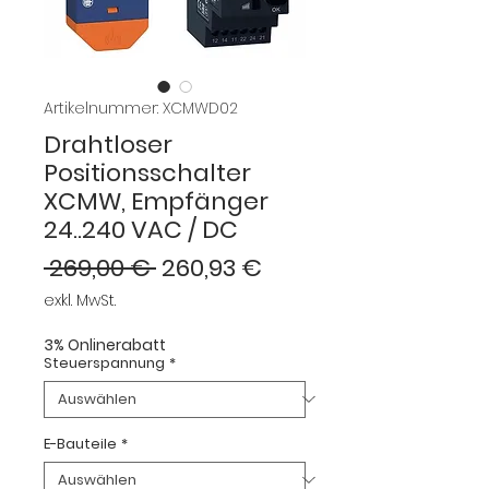
Artikelnummer: XCMWD02
Drahtloser
Positionsschalter
XCMW, Empfänger
24..240 VAC / DC
Standardpreis
Sale-
 269,00 € 
260,93 €
Preis
exkl. MwSt.
3% Onlinerabatt
Steuerspannung
*
E-Bauteile
*