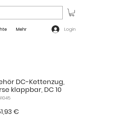
Login
hte
Mehr
hör DC-Kettenzug,
se klappbar, DC 10
91045
andardpreis
Sale-
1,93 €
Preis