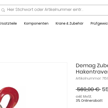
Ersatzteile
Komponenten
Krane & Zubehör
Prüfgewic
Demag Zube
Hakentraver
Artikelnummer: 715
St
 569,00 € 
55
exkl. MwSt.
3% Onlinerabatt