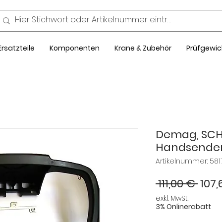
Ersatzteile
Komponenten
Krane & Zubehör
Prüfgewic
Demag, SCH
Handsender
Artikelnummer: 581
Stan
 111,00 € 
107,
exkl. MwSt.
3% Onlinerabatt