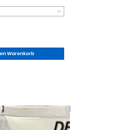
den Warenkorb
71728145