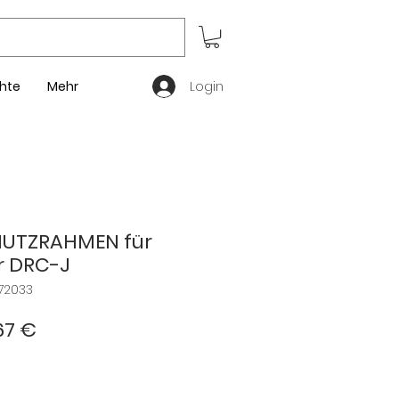
Login
hte
Mehr
UTZRAHMEN für
 DRC-J
72033
dardpreis
Sale-
67 €
Preis