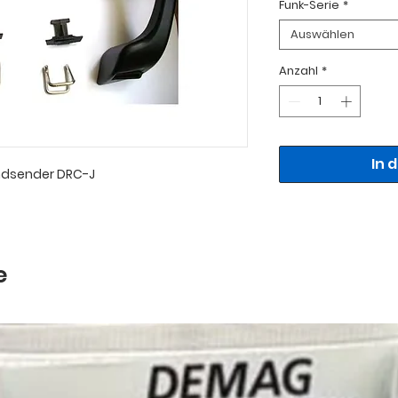
Funk-Serie
*
Auswählen
Anzahl
*
In 
ndsender DRC-J
e