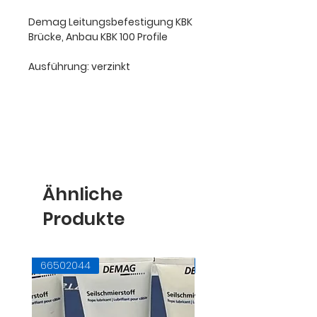
Demag Leitungsbefestigung KBK
Brücke, Anbau KBK 100 Profile
Ausführung: verzinkt
Ähnliche
Produkte
66502044
71728145