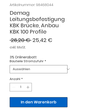
Artikelnummer: 98468044
Demag
Leitungsbefestigung
KBK Brücke, Anbau
KBK 100 Profile
Standardpreis
Sale-
 26,20 € 
25,42 €
Preis
exkl. MwSt.
3% Onlinerabatt
Bauteile Stromzufuhr
*
Anzahl
*
In den Warenkorb