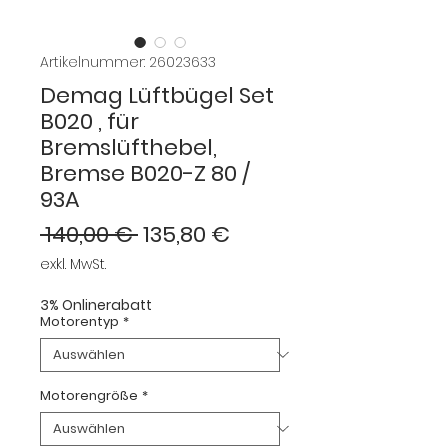
Artikelnummer: 26023633
Demag Lüftbügel Set
B020 , für
Bremslüfthebel,
Bremse B020-Z 80 /
93A
Standardpreis
Sale-
 140,00 € 
135,80 €
Preis
exkl. MwSt.
3% Onlinerabatt
Motorentyp
*
Motorengröße
*