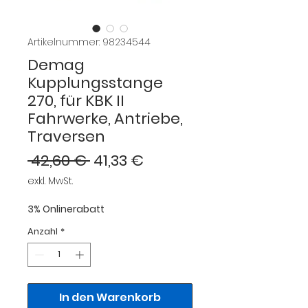
Artikelnummer: 98234544
Demag
Kupplungsstange
270, für KBK II
Fahrwerke, Antriebe,
Traversen
Standardpreis
Sale-
 42,60 € 
41,33 €
Preis
exkl. MwSt.
3% Onlinerabatt
Anzahl
*
In den Warenkorb