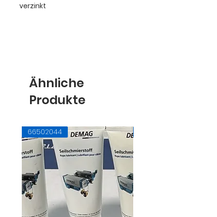
verzinkt
Ähnliche
Produkte
66502044
71728145