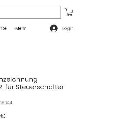
Login
hte
Mehr
nzeichnung
, für Steuerschalter
255644
dardpreis
Sale-
 €
Preis