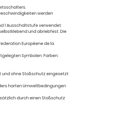
itsschalters.
 Geschwindigkeiten werden
und 1 Ausschaltstufe verwendet.
selbstklebend und abriebfest. Die
Federation Europêene de la
estgelegten Symbolen. Farben:
it und ohne Stoßschutz eingesetzt
nders harten Umweltbedingungen
ätzlich durch einen Stoßschutz