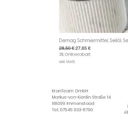
Demag Schmiermittel, Seilöl, Se
Standardpreis
Sale-Preis
28,50 €
27,65 €
3% Onlinerabatt
exkl. MwSt.
KranTeam GmbH
Markus-von-Kienlin Straße 14
88099 Immenstaad
Tel.: 07545 933-8790
Al