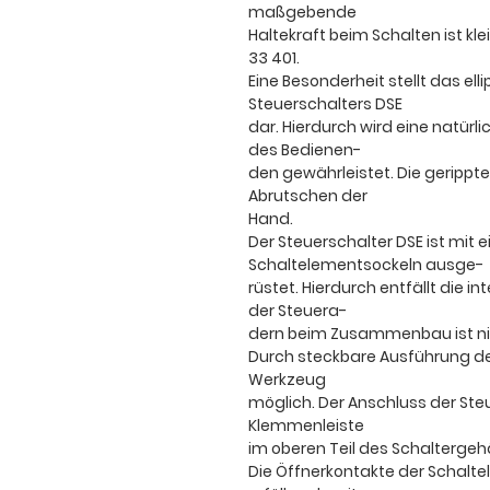
maßgebende
Haltekraft beim Schalten ist kle
33 401.
Eine Besonderheit stellt das e
Steuerschalters DSE
dar. Hierdurch wird eine natü
des Bedienen-
den gewährleistet. Die gerippte
Abrutschen der
Hand.
Der Steuerschalter DSE ist mit e
Schaltelementsockeln ausge-
rüstet. Hierdurch entfällt die 
der Steuera-
dern beim Zusammenbau ist ni
Durch steckbare Ausführung de
Werkzeug
möglich. Der Anschluss der Steu
Klemmenleiste
im oberen Teil des Schaltergeh
Die Öffnerkontakte der Schalt