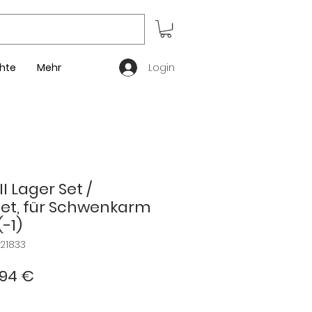
Login
hte
Mehr
 Lager Set /
Set, für Schwenkarm
(-1)
21833
ndardpreis
Sale-
,94 €
Preis