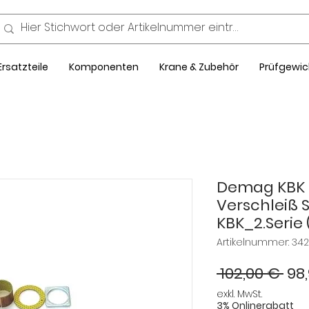
Ersatzteile
Komponenten
Krane & Zubehör
Prüfgewic
Demag KBK II
Verschleiß 
KBK_2.Serie 
Artikelnummer: 342
Sta
 102,00 € 
98
exkl. MwSt.
3% Onlinerabatt