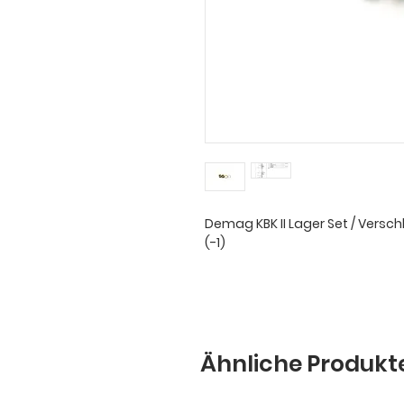
Demag KBK II Lager Set / Versch
(-1)
Ähnliche Produkt