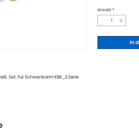
Anzahl
*
In 
leiß Set, für Schwenkarm KBK_2.Serie
e