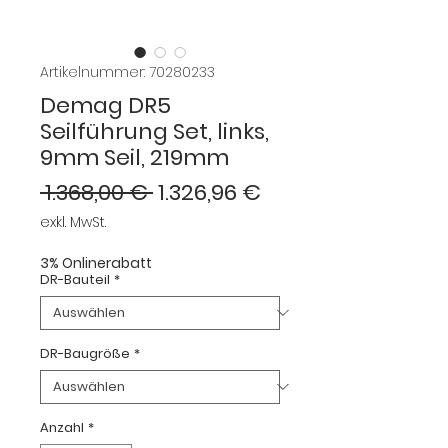
Artikelnummer: 70280233
Demag DR5
Seilführung Set, links,
9mm Seil, 219mm
Standardpreis
Sale-
 1.368,00 € 
1.326,96 €
Preis
exkl. MwSt.
3% Onlinerabatt
DR-Bauteil
*
DR-Baugröße
*
Anzahl
*