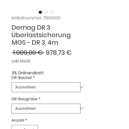
Artikelnummer: 71932933
Demag DR 3
Überlastsicherung
MGS - DR 3, 4m
Standardpreis
Sale-
 1.009,00 € 
978,73 €
Preis
exkl. MwSt.
3% Onlinerabatt
DR-Bauteil
*
DR-Baugröße
*
Anzahl
*