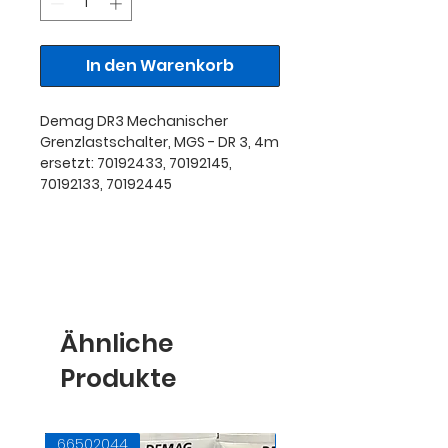
In den Warenkorb
Demag DR3 Mechanischer
Grenzlastschalter, MGS - DR 3, 4m
ersetzt: 70192433, 70192145,
70192133, 70192445
Ähnliche
Produkte
66502044
71728145