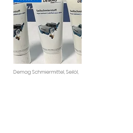
Demag Schmiermittel, Seilöl,
Demag Pufferkappe DC 2
Seilfett, Tube 200ml
für Lasthaken bis 06-2
Standardpreis
Sale-Preis
Standardpreis
28,50 €
27,65 €
9,19 €
3% Onlinerabatt
3% Onlinerabatt
exkl. MwSt.
exkl. MwSt.
KranTeam GmbH