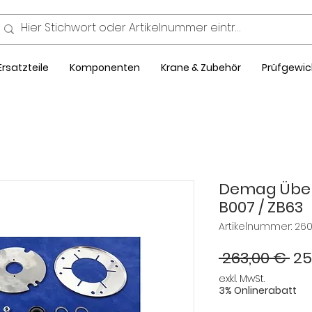
Ersatzteile
Komponenten
Krane & Zubehör
Prüfgewic
Demag Über
B007 / ZB63
Artikelnummer: 26
St
 263,00 € 
25
exkl. MwSt.
3% Onlinerabatt