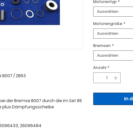
Motorentyp
*
Auswählen
Motorengröße
*
Auswählen
Bremsen
*
Auswählen
Anzahl
*
 B007 / ZB63
In 
 bei der Bremse B007 durch die im Set 85
be plus Dämpfungsscheibe
 26096433, 26096484