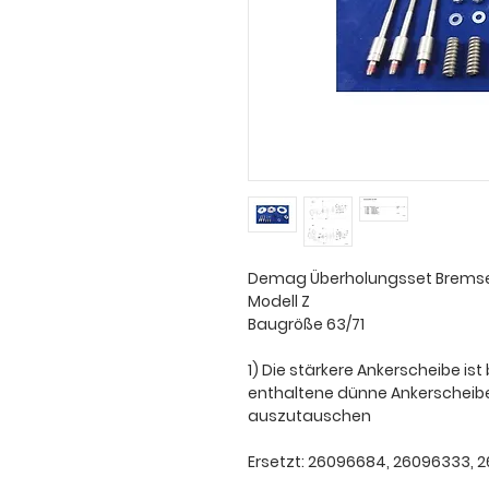
Demag Überholungsset Bremse
Modell Z
Baugröße 63/71
1) Die stärkere Ankerscheibe ist
enthaltene dünne Ankerschei
auszutauschen
Ersetzt: 26096684, 26096333,