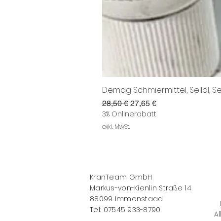
Demag Schmiermittel, Seilöl, Se
Standardpreis
Sale-Preis
28,50 €
27,65 €
3% Onlinerabatt
exkl. MwSt.
KranTeam GmbH
Markus-von-Kienlin Straße 14
88099 Immenstaad
Tel.: 07545 933-8790
Al