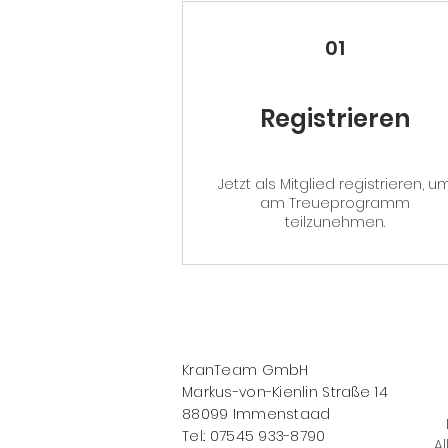
01
Registrieren
Jetzt als Mitglied registrieren, u
am Treueprogramm
teilzunehmen.
KranTeam GmbH
Markus-von-Kienlin Straße 14
88099 Immenstaad
Tel.: 07545 933-8790
Al