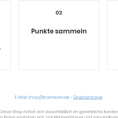
02
Punkte sammeln
m
E-Mail:
shop@kranteam.de
-
Direktanfrage
Dieser Shop richtet sich ausschließlich an gewerbliche Kunden
le Preise verstehen sich zzgl. Mehrwertsteuer und Versandkost