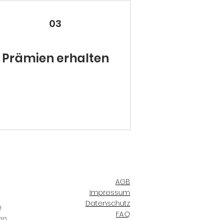
03
Prämien erhalten
AGB
Impressum
Datenschutz
!
FAQ
en.